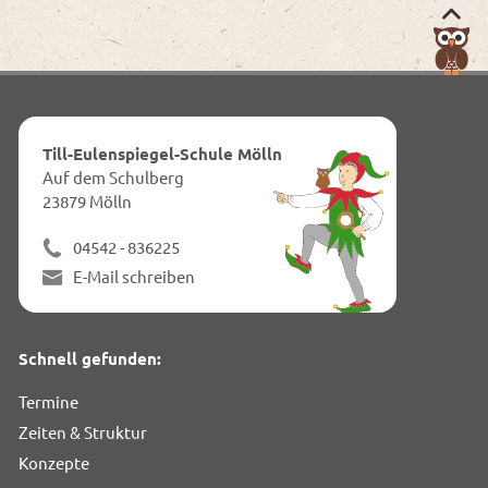
Nac
obe
zum
Anf
dies
Till-Eulenspiegel-Schule Mölln
Seit
Auf dem Schulberg
23879 Mölln
04542 - 836225
E-Mail schreiben
Schnell gefunden:
Termine
Zeiten & Struktur
Konzepte