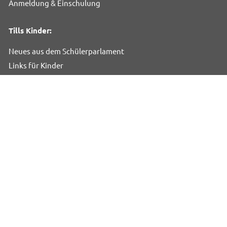
Anmeldung & Einschulung
Tills Kinder:
Neues aus dem Schülerparlament
Links für Kinder
Impressionen
Informationen:
Impressum
Datenschutz
Kontakt
Seite drucken
©2026 - Till Eulenspiegel Schule Mölln
webdesign von pixlscript