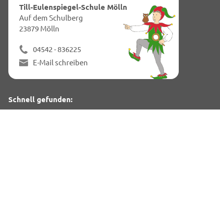
dies
Till-Eulenspiegel-Schule Mölln
Seit
Auf dem Schulberg
23879 Mölln
04542 - 836225
E-Mail schreiben
Schnell gefunden:
Termine
Zeiten & Struktur
Konzepte
Anmeldung & Einschulung
Tills Kinder:
Neues aus dem Schülerparlament