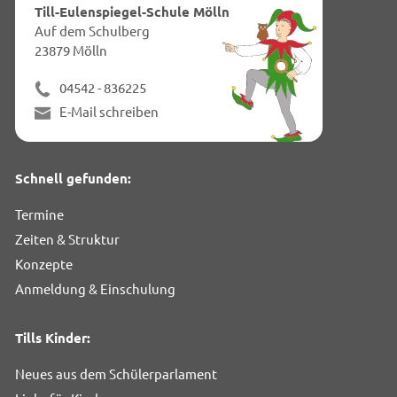
dies
Till-Eulenspiegel-Schule Mölln
Seit
Auf dem Schulberg
23879 Mölln
04542 - 836225
E-Mail schreiben
Schnell gefunden:
Termine
Zeiten & Struktur
Konzepte
Anmeldung & Einschulung
Tills Kinder:
Neues aus dem Schülerparlament