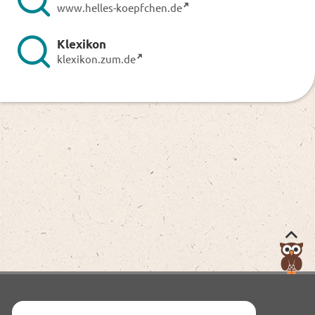
www.helles-koepfchen.de
Klexikon
klexikon.zum.de
Nac
obe
zum
Anf