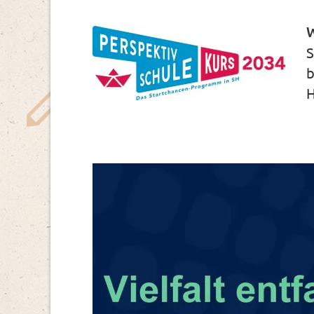
W
S
b
H