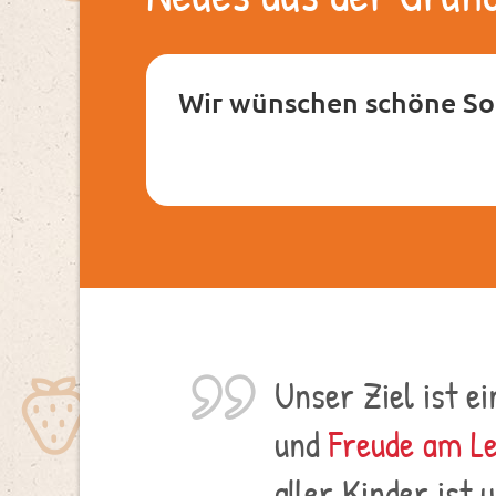
Wir wünschen schöne S
Unser Ziel ist ei
und
Freude am L
aller Kinder ist 