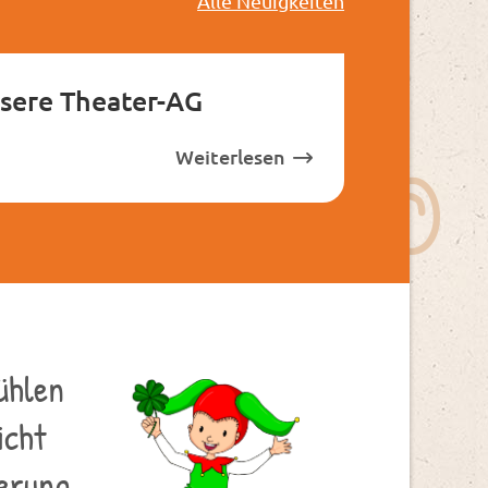
Alle Neuigkeiten
nsere Theater-AG
Weiterlesen
fühlen
icht
derung.