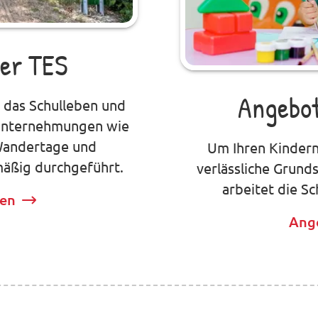
der TES
Angebot
n das Schulleben und
 Unternehmungen wie
 Wandertage und
Um Ihren Kinder
äßig durchgeführt.
verlässliche Grund
arbeitet die S
den
Ang