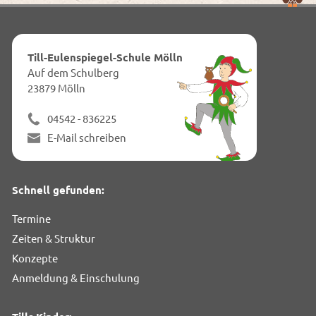
obe
zum
Anf
dies
Till-Eulenspiegel-Schule Mölln
Seit
Auf dem Schulberg
23879 Mölln
04542 - 836225
E-Mail schreiben
Schnell gefunden:
Termine
Zeiten & Struktur
Konzepte
Anmeldung & Einschulung