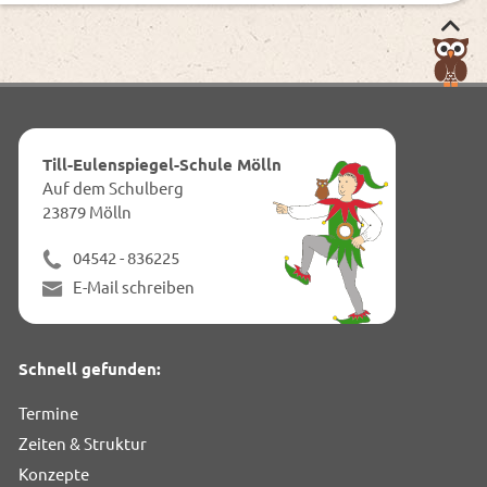
Nac
obe
zum
Anf
dies
Till-Eulenspiegel-Schule Mölln
Seit
Auf dem Schulberg
23879 Mölln
04542 - 836225
E-Mail schreiben
Schnell gefunden:
Termine
Zeiten & Struktur
Konzepte