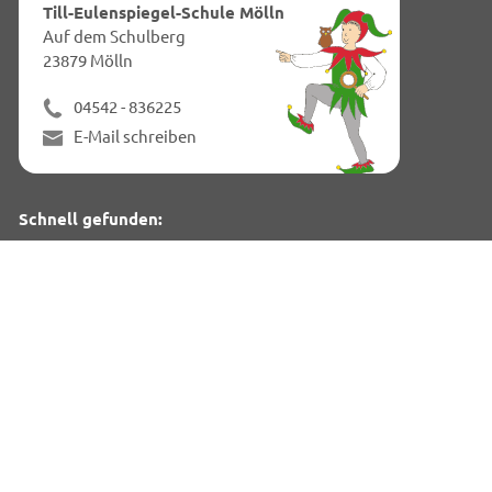
dies
Till-Eulenspiegel-Schule Mölln
Seit
Auf dem Schulberg
23879 Mölln
04542 - 836225
E-Mail schreiben
Schnell gefunden:
Termine
Zeiten & Struktur
Konzepte
Anmeldung & Einschulung
Tills Kinder:
Neues aus dem Schülerparlament
Links für Kinder