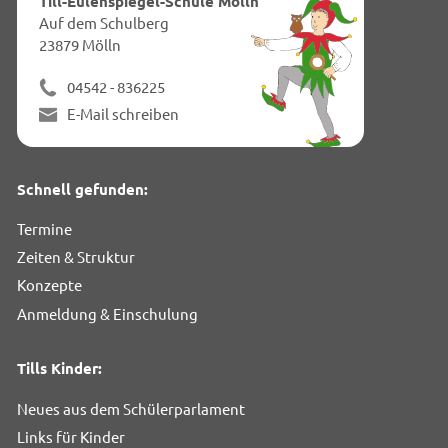
Till-Eulenspiegel-Schule Mölln
Seit
Auf dem Schulberg
23879 Mölln
04542 - 836225
E-Mail schreiben
Schnell gefunden:
Termine
Zeiten & Struktur
Konzepte
Anmeldung & Einschulung
Tills Kinder:
Neues aus dem Schülerparlament
Links für Kinder