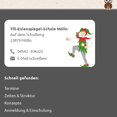
Nac
obe
zum
Anf
dies
Till-Eulenspiegel-Schule Mölln
Seit
Auf dem Schulberg
23879 Mölln
04542 - 836225
E-Mail schreiben
Schnell gefunden:
Termine
Zeiten & Struktur
Konzepte
Anmeldung & Einschulung