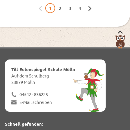
1
2
3
4
Nac
obe
zum
Anf
dies
Till-Eulenspiegel-Schule Mölln
Seit
Auf dem Schulberg
23879 Mölln
04542 - 836225
E-Mail schreiben
Schnell gefunden: