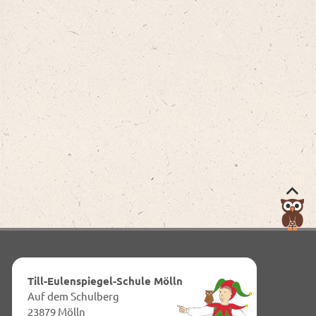
Nac
obe
zum
Anf
dies
Till-Eulenspiegel-Schule Mölln
Seit
Auf dem Schulberg
23879 Mölln