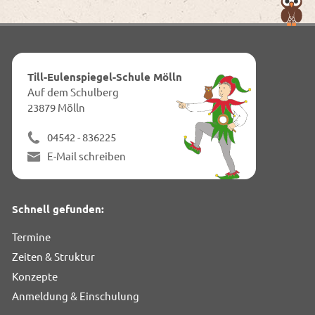
Nac
obe
zum
Anf
dies
Till-Eulenspiegel-Schule Mölln
Seit
Auf dem Schulberg
23879 Mölln
04542 - 836225
E-Mail schreiben
Schnell gefunden:
Termine
Zeiten & Struktur
Konzepte
Anmeldung & Einschulung