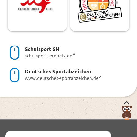
Schulsport SH
schulsport.lernnetz.de
Deutsches Sportabzeichen
www.deutsches-sportabzeichen.de
Nac
obe
zum
Anf