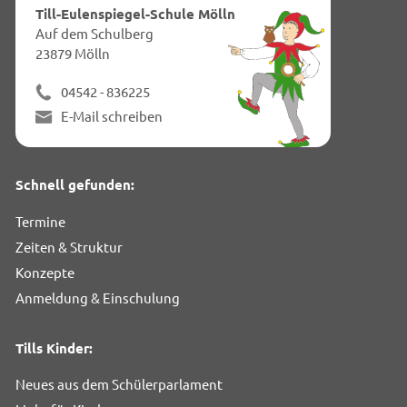
dies
Till-Eulenspiegel-Schule Mölln
Seit
Auf dem Schulberg
23879 Mölln
04542 - 836225
E-Mail schreiben
Schnell gefunden:
Termine
Zeiten & Struktur
Konzepte
Anmeldung & Einschulung
Tills Kinder:
Neues aus dem Schülerparlament