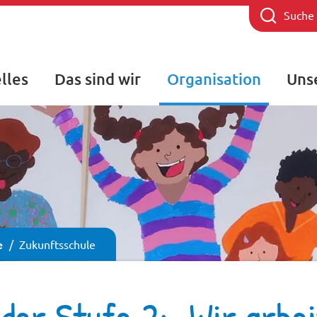
Suche
lles
Das sind wir
Organisation
Uns
e
Zukunftsschule
der Stufe 2: „Wir arbe