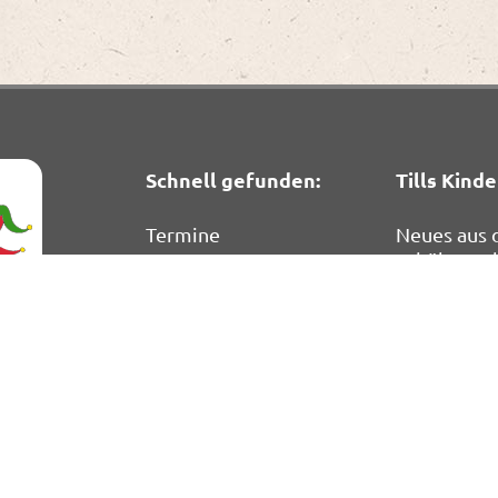
Schnell gefunden:
Tills Kinde
Termine
Neues aus
Schülerpar
Zeiten & Struktur
Links für K
Konzepte
Impressio
Anmeldung &
Einschulung