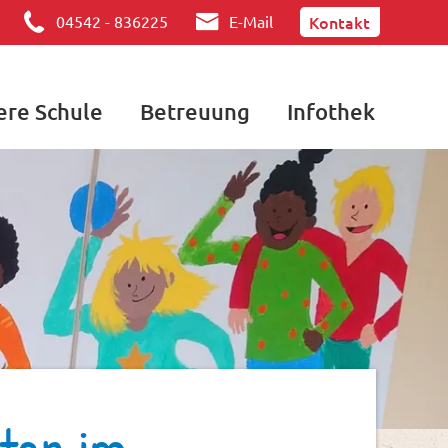
Kontakt
04542 - 836225
E-Mail
ere Schule
Betreuung
Infothek
iten im