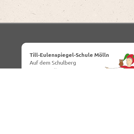
Till-Eulenspiegel-Schule Mölln
Auf dem Schulberg
23879 Mölln
04542 - 836225
E-Mail schreiben